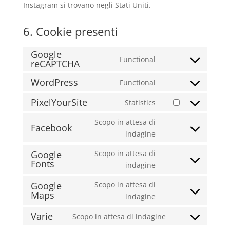
Instagram si trovano negli Stati Uniti.
6. Cookie presenti
Google
Functional
reCAPTCHA
Consent
to
WordPress
Functional
Consent
service
to
google-
PixelYourSite
Statistics
Consent
service
recaptcha
to
Scopo in attesa di
wordpress
Facebook
service
Consent
indagine
pixelyoursite
to
Google
Scopo in attesa di
service
Fonts
Consent
indagine
facebook
to
Google
Scopo in attesa di
service
Maps
Consent
indagine
google-
to
fonts
Varie
Scopo in attesa di indagine
service
Consent